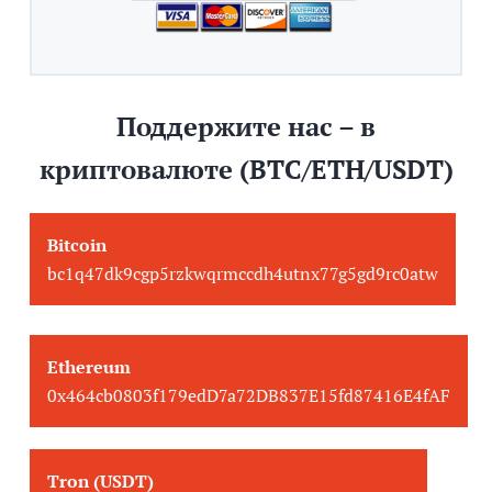
Поддержите нас – в
криптовалюте (BTC/ETH/USDT)
Bitcoin
bc1q47dk9cgp5rzkwqrmccdh4utnx77g5gd9rc0atw
Ethereum
0x464cb0803f179edD7a72DB837E15fd87416E4fAF
Tron (USDT)