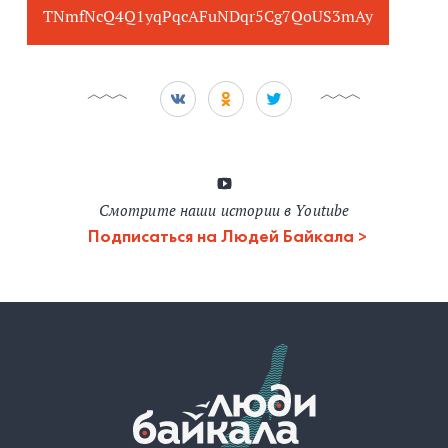
TNmfNcQ4Q1yqPqcAFuNDqr5Cg7QoUS3mAy
Смотрите наши истории в Youtube
Подписаться на Людей Байкала