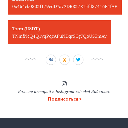
0x464cb0803f179edD7a72DB837E15fd87416E4fAF
Tron (USDT)
TNmfNcQ4Q1yqPqcAFuNDqr5Cg7QoUS3mAy
Больше историй в Instagram «Людей Байкала»
Подписаться