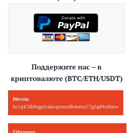
Поддержите нас – в
криптовалюте (BTC/ETH/USDT)
Bitcoin
bc1q47dk9cgp5rzkwqrmccdh4utnx77g5gd9rc0atw
Ethereum