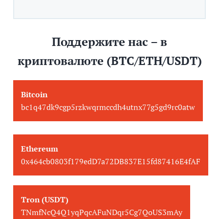
Поддержите нас – в
криптовалюте (BTC/ETH/USDT)
Bitcoin
bc1q47dk9cgp5rzkwqrmccdh4utnx77g5gd9rc0atw
Ethereum
0x464cb0803f179edD7a72DB837E15fd87416E4fAF
Tron (USDT)
TNmfNcQ4Q1yqPqcAFuNDqr5Cg7QoUS3mAy