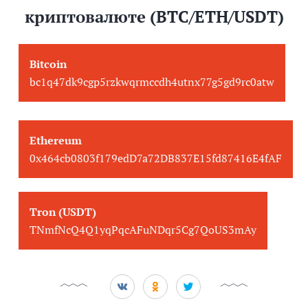
криптовалюте (BTC/ETH/USDT)
Bitcoin
bc1q47dk9cgp5rzkwqrmccdh4utnx77g5gd9rc0atw
Ethereum
0x464cb0803f179edD7a72DB837E15fd87416E4fAF
Tron (USDT)
TNmfNcQ4Q1yqPqcAFuNDqr5Cg7QoUS3mAy