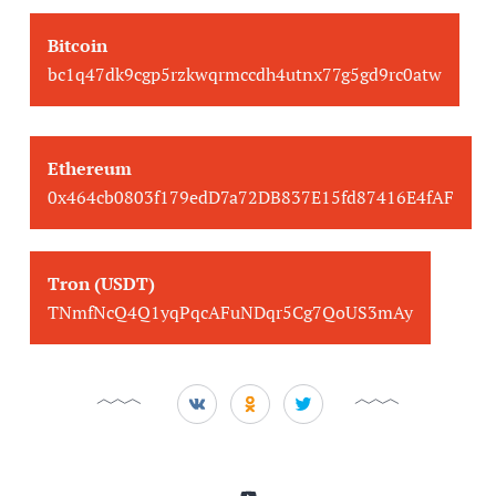
Bitcoin
bc1q47dk9cgp5rzkwqrmccdh4utnx77g5gd9rc0atw
Ethereum
0x464cb0803f179edD7a72DB837E15fd87416E4fAF
Tron (USDT)
TNmfNcQ4Q1yqPqcAFuNDqr5Cg7QoUS3mAy