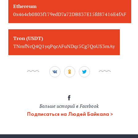
Ethereum
0x464cb0803f179edD7a72DB837E15fd87416E4fAF
Tron (USDT)
TNmfNcQ4Q1yqPqcAFuNDqr5Cg7QoUS3mAy
Больше историй в Facebook
Подписаться на Людей Байкала