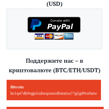
(USD)
Поддержите нас – в
криптовалюте (BTC/ETH/USDT)
Bitcoin
bc1q47dk9cgp5rzkwqrmccdh4utnx77g5gd9rc0atw