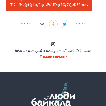
TNmfNcQ4Q1yqPqcAFuNDqr5Cg7QoUS3mAy
Больше историй в Instagram «Людей Байкала»
Подписаться