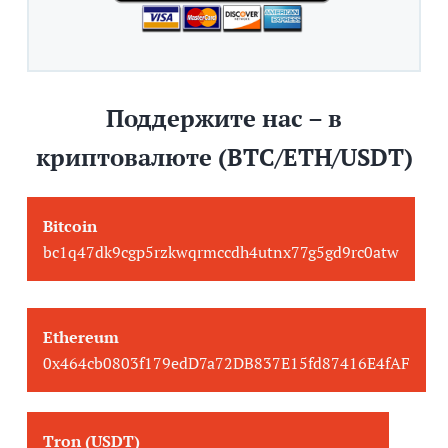
Поддержите нас – в
криптовалюте (BTC/ETH/USDT)
Bitcoin
bc1q47dk9cgp5rzkwqrmccdh4utnx77g5gd9rc0atw
Ethereum
0x464cb0803f179edD7a72DB837E15fd87416E4fAF
Tron (USDT)