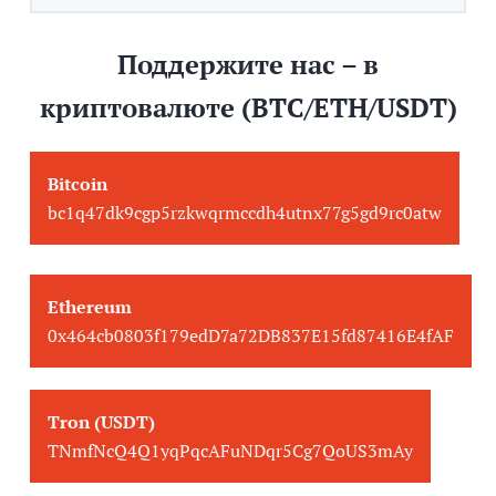
Поддержите нас – в
криптовалюте (BTC/ETH/USDT)
Bitcoin
bc1q47dk9cgp5rzkwqrmccdh4utnx77g5gd9rc0atw
Ethereum
0x464cb0803f179edD7a72DB837E15fd87416E4fAF
Tron (USDT)
TNmfNcQ4Q1yqPqcAFuNDqr5Cg7QoUS3mAy