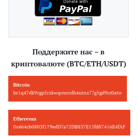
Поддержите нас – в
криптовалюте (BTC/ETH/USDT)
Bitcoin
bc1q47dk9cgp5rzkwqrmccdh4utnx77g5gd9rc0atw
Ethereum
0x464cb0803f179edD7a72DB837E15fd87416E4fAF