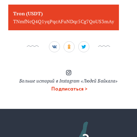
Tron (USDT)
TNmfNcQ4Q1yqPqcAFuNDqr5Cg7QoUS3mAy
Больше историй в Instagram «Людей Байкала»
Подписаться