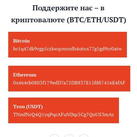
Поддержите нас – в
криптовалюте (BTC/ETH/USDT)
Bitcoin
bc1q47dk9cgp5rzkwqrmccdh4utnx77g5gd9rc0atw
Ethereum
0x464cb0803f179edD7a72DB837E15fd87416E4fAF
Tron (USDT)
TNmfNcQ4Q1yqPqcAFuNDqr5Cg7QoUS3mAy