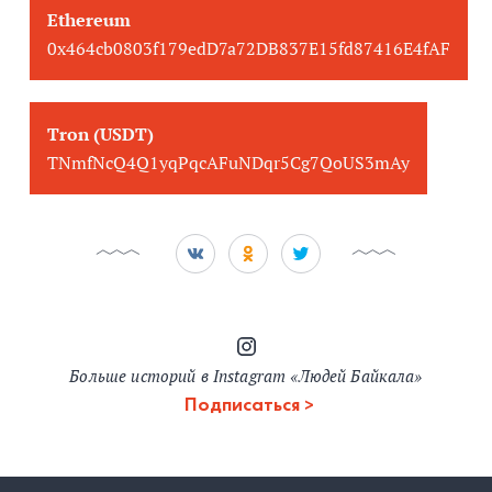
Ethereum
0x464cb0803f179edD7a72DB837E15fd87416E4fAF
Tron (USDT)
TNmfNcQ4Q1yqPqcAFuNDqr5Cg7QoUS3mAy
Больше историй в Instagram «Людей Байкала»
Подписаться