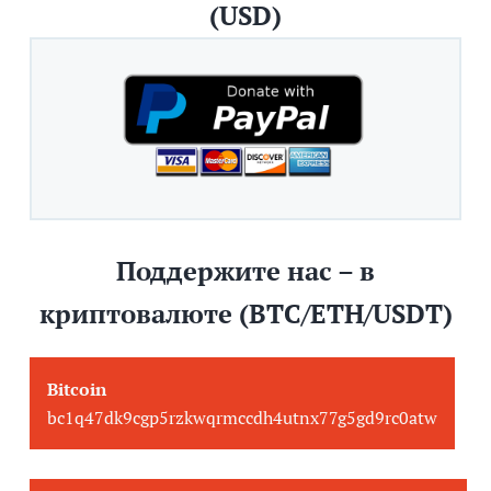
(USD)
Поддержите нас – в
криптовалюте (BTC/ETH/USDT)
Bitcoin
bc1q47dk9cgp5rzkwqrmccdh4utnx77g5gd9rc0atw