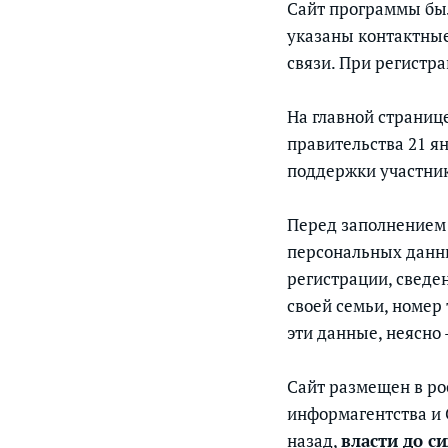
Сайт программы был
указаны контактные
связи. При регистр
На главной страниц
правительства 21 я
поддержки участник
Перед заполнением 
персональных данны
регистрации, сведе
своей семьи, номер
эти данные, неясно 
Сайт размещен в рос
информагентства 
назад,
власти до с