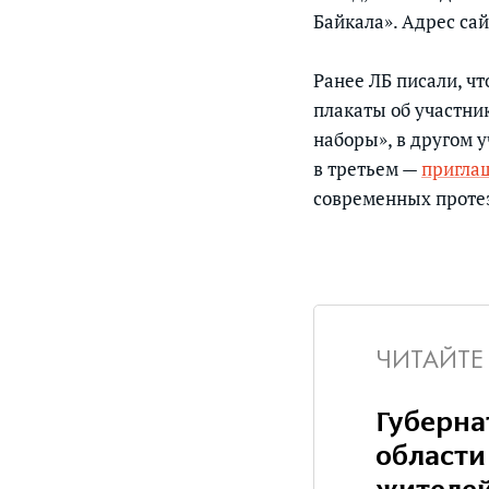
Байкала». Адрес са
Ранее ЛБ писали, ч
плакаты об участни
наборы», в другом у
в третьем —
пригла
современных проте
ЧИТАЙТЕ
Губерна
области