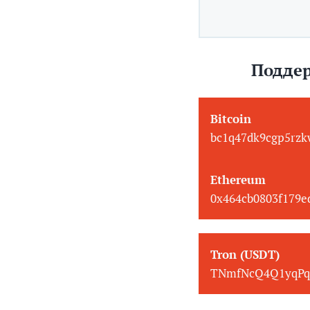
Поддер
Bitcoin
bc1q47dk9cgp5rzk
Ethereum
0x464cb0803f179
Tron (USDT)
TNmfNcQ4Q1yqPq