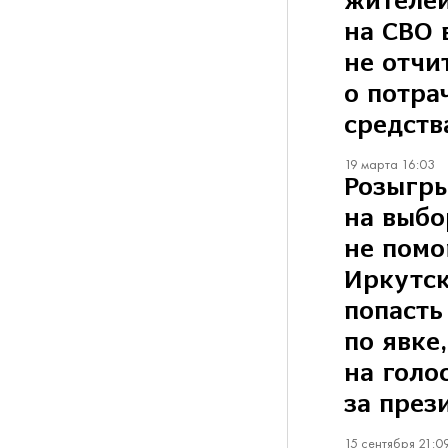
жителей
на СВО 
не отчи
о потра
средств
19 марта 16:03
Розыгр
на выбо
не помо
Иркутск
попасть
по явке,
на голо
за през
15 сентября 21:0