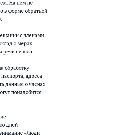
ем. На нем не
о в форме обратной
.
вещании с членами
клад о мерах
 речь не шла.
а обработку
 паспорта, адреса
ть данные о членах
могут понадобится
кие
ко дней
 внимание «Люди