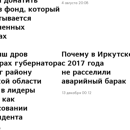
 донатить
4 августа 20:08
в фонд, который
тывается
ченных
ах
ыш дров
Почему в Иркутск
рах губернатора
с 2017 года
г району
не расселили
ой области
аварийный барак
 в лидеры
13 декабря 00:12
 как
совании
идента
9