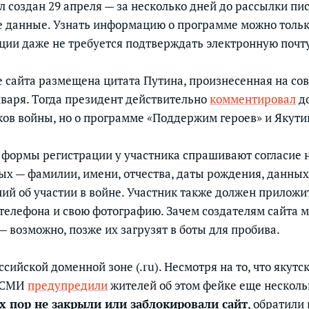
 создан 29 апреля — за несколько дней до рассылки пис
 данные. Узнать информацию о программе можно тольк
ации даже не требуется подтверждать электронную почту
е сайта размещена цитата Путина, произнесенная на со
нваря. Тогда президент действительно
комментировал
до
ов войны, но о программе «Поддержим героев» и Якутии
формы регистрации у участника спрашивают согласие н
х — фамилии, имени, отчества, даты рождения, данных
ний об участии в войне. Участник также должен приложи
 телефона и свою фотографию. Зачем создателям сайта 
— возможно, позже их загрузят в боты для пробива.
сийской доменной зоне (.ru). Несмотря на то, что якутс
и СМИ
предупредили
жителей об этом фейке еще несколь
их пор не закрыли или заблокировали сайт
, обратили