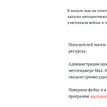
В начале мая на эле
запуске несуществую
участников войны и ч
Получателей писем 
ресурсах.
Администрация одно
мессенджере Max. Н
сказали срочно уда
Поверили фейку и в
программе
выложи