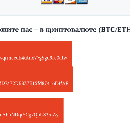
жите нас – в криптовалюте (BTC/ET
wqrmccdh4utnx77g5gd9rc0atw
edD7a72DB837E15fd87416E4fAF
cAFuNDqr5Cg7QoUS3mAy