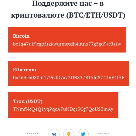
Поддержите нас – в
криптовалюте (BTC/ETH/USDT)
Bitcoin
bc1q47dk9cgp5rzkwqrmccdh4utnx77g5gd9rc0atw
Ethereum
0x464cb0803f179edD7a72DB837E15fd87416E4fAF
Tron (USDT)
TNmfNcQ4Q1yqPqcAFuNDqr5Cg7QoUS3mAy