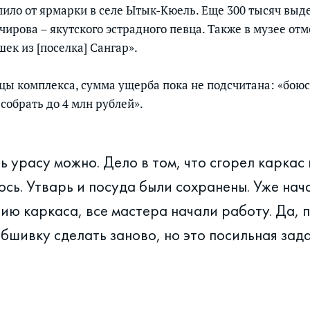
пило от ярмарки в селе Ытык-Кюель. Еще 300 тысяч выд
ирова – якутского эстрадного певца. Также в музее от
ек из [поселка] Сангар».
цы комплекса, сумма ущерба пока не подсчитана: «боюс
 собрать до 4 млн рублей».
 урасу можно. Дело в том, что сгорел каркас 
ось. Утварь и посуда были сохранены. Уже нач
ию каркаса, все мастера начали работу. Да, 
бшивку сделать заново, но это посильная зад