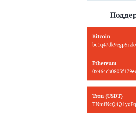
Поддер
Bitcoin
bc1q47dk9cgp5rzk
Ethereum
0x464cb0803f179
Tron (USDT)
TNmfNcQ4Q1yqPq