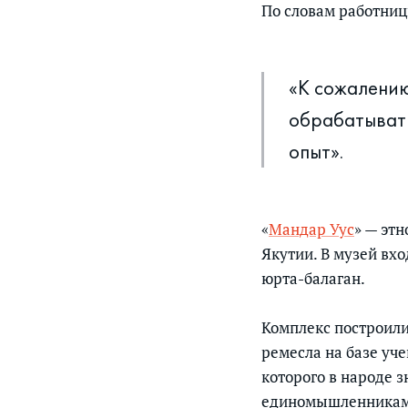
По словам работниц
«К сожалению
обрабатывать
опыт».
«
Мандар Уус
» — эт
Якутии. В музей вхо
юрта-балаган.
Комплекс построили
ремесла на базе уч
которого в народе 
единомышленниками.