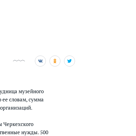
рудница музейного
о ее словам, сумма
 организаций.
ы Черкехского
ственные нужды. 500