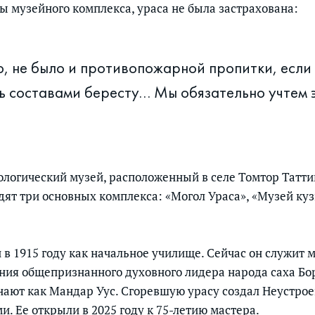
ы музейного комплекса, ураса не была застрахована:
, не было и противопожарной пропитки, есл
 составами бересту… Мы обязательно учтем 
нологический музей, расположенный в селе Томтор Татти
дят три основных комплекса: «Могол Ураса», «Музей куз
 в 1915 году как начальное училище. Сейчас он служит 
ения общепризнанного духовного лидера народа саха Бо
знают как Мандар Уус. Сгоревшую урасу создал Неустрое
 Ее открыли в 2025 году к 75-летию мастера.