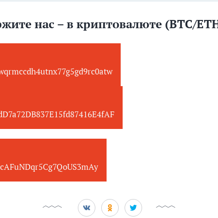
жите нас – в криптовалюте (BTC/ET
wqrmccdh4utnx77g5gd9rc0atw
edD7a72DB837E15fd87416E4fAF
cAFuNDqr5Cg7QoUS3mAy