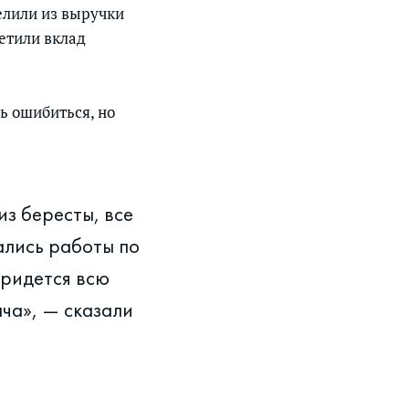
елили из выручки
метили вклад
ь ошибиться, но
из бересты, все
ались работы по
придется всю
ача», — сказали