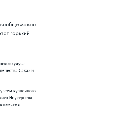
и вообще можно
этот горький
нского улуса
нечества Саха» и
музеем кузнечного
риса Неустроева,
в вместе с