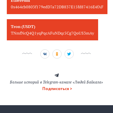
Ethereum
0x464cb0803f179edD7a72DB837E15fd87416E4fAF
Tron (USDT)
TNmfNcQ4Q1yqPqcAFuNDqr5Cg7QoUS3mAy
Больше историй в Telegram-канале «Людей Байкала»
Подписаться