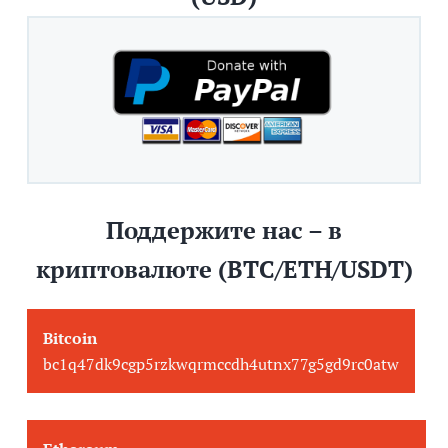
Поддержите нас – в
криптовалюте (BTC/ETH/USDT)
Bitcoin
bc1q47dk9cgp5rzkwqrmccdh4utnx77g5gd9rc0atw