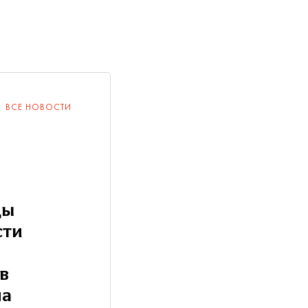
ВСЕ НОВОСТИ
ды
сти
в
на