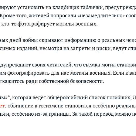
нируют установить на кладбищах таблички, предупреж
Кроме того, жителей попросили «незамедлительно» соо
о кто-то фотографирует могилы военных.
рвых дней войны скрывают информацию о реальных чело
имых изданий, несмотря на запреты и риски, ведут сп
дупреждают своих читателей, что съемка могил станови
им фотографировать для нас могилы военных. Если к ва
откажитесь ради собственной безопасности.
ы»*, которая ведет общероссийский список погибших,
ет
: обвинение в госизмене становится особенно реальны
ьги, особенно из-за границы. За такой перевод можно п