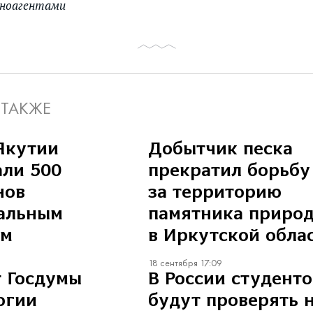
 иноагентами
 ТАКЖЕ
Якутии
Добытчик песка
ли 500
прекратил борьбу
нов
за территорию
иальным
памятника приро
ам
в Иркутской обла
18 сентября 17:09
 Госдумы
В России студенто
огии
будут проверять 