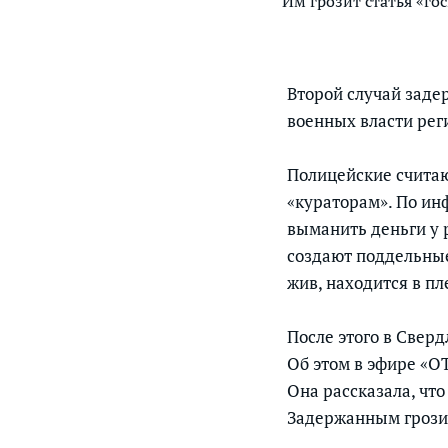
Им грозит статья «го
Второй случай заде
военных власти рег
Полицейские считаю
«кураторам». По ин
выманить деньги у 
создают поддельные
жив, находится в пл
После этого в Свер
Об этом в эфире «О
Она рассказала, что
Задержанным грозит