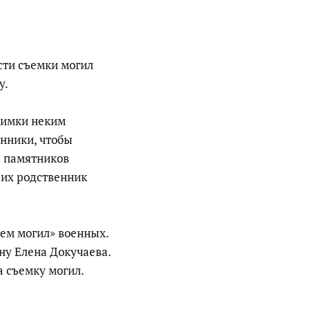
сти съемки могил
у.
нимки неким
нники, чтобы
с памятников
 их родственник
ием могил» военных.
ну Елена Докучаева.
а съемку могил.