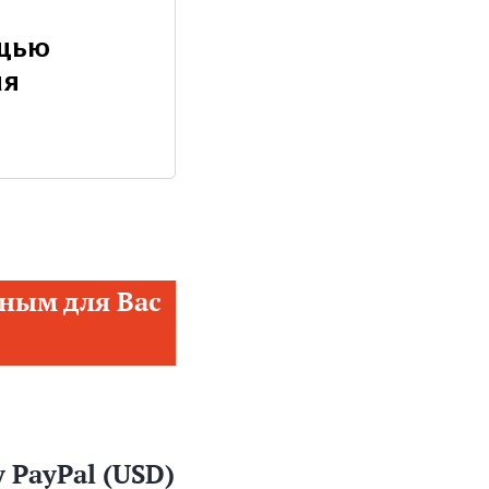
ощью
ия
ным для Вас
 PayPal (USD)