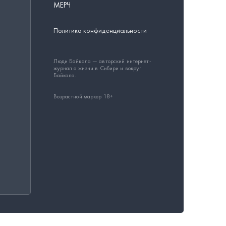
МЕРЧ
Политика конфиденциальности
Люди Байкала — авторский интернет-
журнал о жизни в Сибири и вокруг
Байкала.
Возрастной маркер 18+