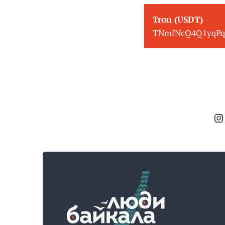
Tron (USDT)
TNmfNcQ4Q1yqPq