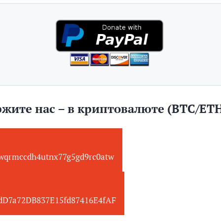
жите нас – в криптовалюте (BTC/ET
wqrmccdh4utnx77g5gd9rc0atw
edD7a72DB837E15fd87416E4fAF