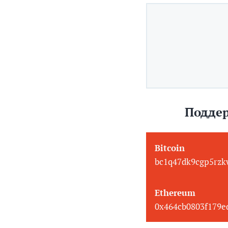
Поддер
Bitcoin
bc1q47dk9cgp5rzk
Ethereum
0x464cb0803f179