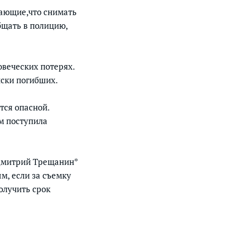
дающие,что снимать
бщать в полицию,
веческих потерях.
иски погибших.
тся опасной.
м поступила
 Дмитрий Трещанин*
м, если за съемку
олучить срок