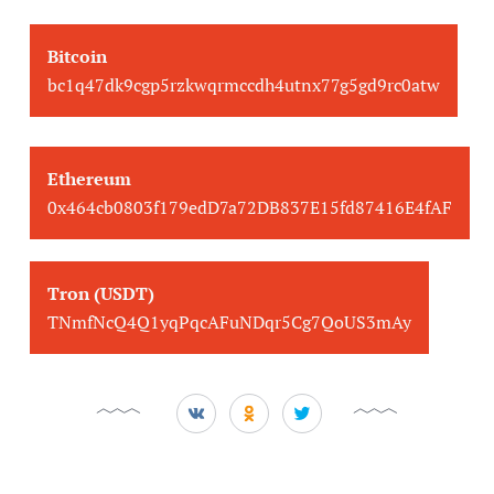
Bitcoin
bc1q47dk9cgp5rzkwqrmccdh4utnx77g5gd9rc0atw
Ethereum
0x464cb0803f179edD7a72DB837E15fd87416E4fAF
Tron (USDT)
TNmfNcQ4Q1yqPqcAFuNDqr5Cg7QoUS3mAy