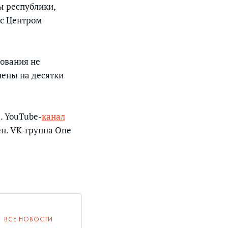
ы республики,
 с Центром
вования не
чены на десятки
. YouTube-
канал
ен. VK-группа One
ВСЕ НОВОСТИ