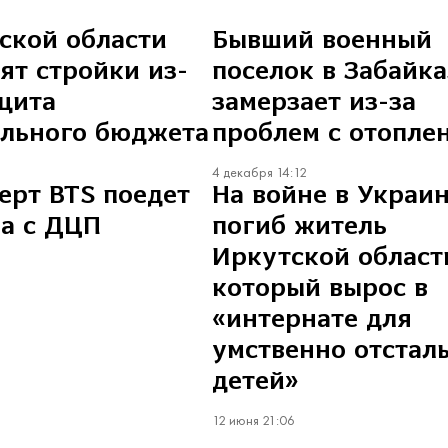
ской области
Бывший военный
ят стройки из-
поселок в Забайк
цита
замерзает из-за
ального бюджета
проблем с отопле
4 декабря 14:12
ерт BTS поедет
На войне в Украи
а с ДЦП
погиб житель
Иркутской област
который вырос в
«интернате для
умственно отстал
детей»
12 июня 21:06