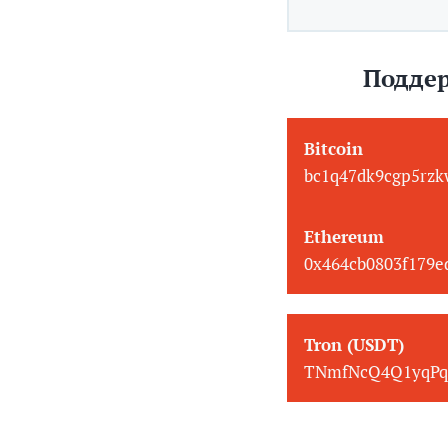
Поддер
Bitcoin
bc1q47dk9cgp5rzk
Ethereum
0x464cb0803f179
Tron (USDT)
TNmfNcQ4Q1yqPq