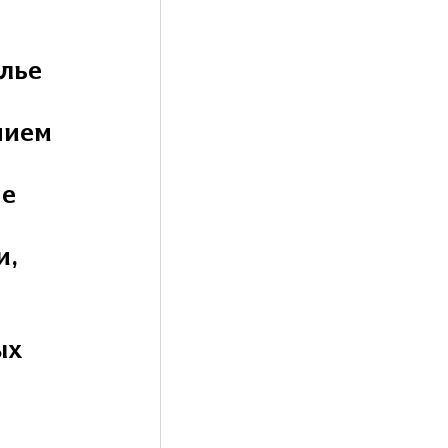
алье
нием
не
и,
ых