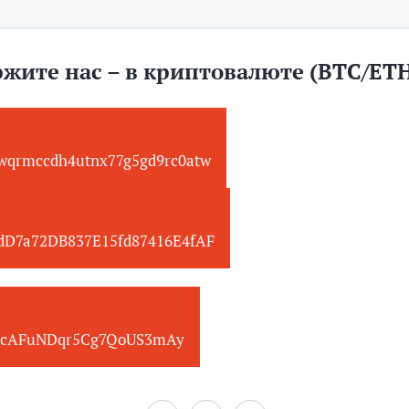
жите нас – в криптовалюте (BTC/ET
wqrmccdh4utnx77g5gd9rc0atw
edD7a72DB837E15fd87416E4fAF
cAFuNDqr5Cg7QoUS3mAy