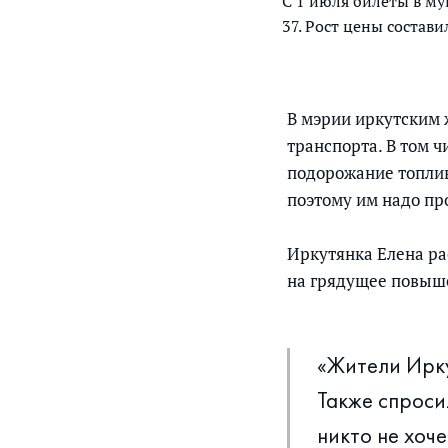
С 1 июля билеты в му
37. Рост цены состави
В мэрии иркутским 
транспорта. В том 
подорожание топлива
поэтому им надо пр
Иркутянка Елена ра
на грядущее повыше
«Жители Ирку
Также спроси
никто не хоч