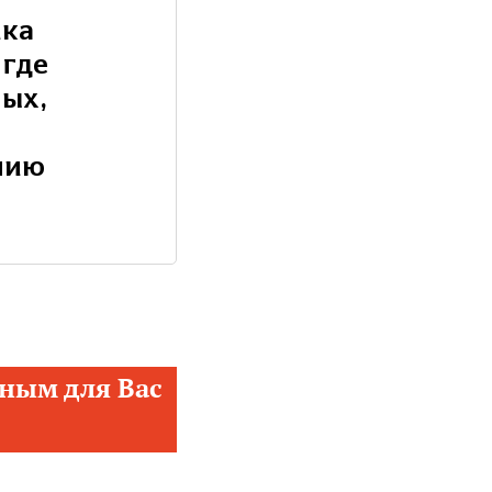
ика
 где
ых,
нию
ным для Вас