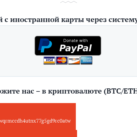
 с иностранной карты через систему
жите нас – в криптовалюте (BTC/ET
wqrmccdh4utnx77g5gd9rc0atw