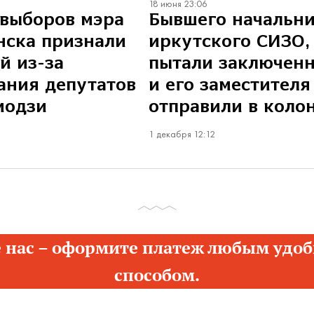
18 июня 23:06
выборов мэра
Бывшего начальн
нска признали
иркутского СИЗО,
й из-за
пытали заключенн
ания депутатов
и его заместителя
модзи
отправили в коло
1 декабря 12:12
 нас – оформите платеж любым удоб
способом.