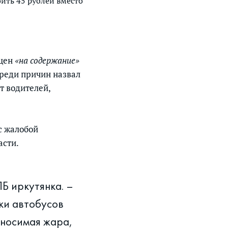
оить 45 рублей вместо
цен
«на содержание»
среди причин назвал
т водителей,
с жалобой
асти.
Б иркутянка. –
пки автобусов
ыносимая жара,