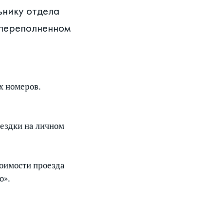
ьнику отдела
 переполненном
х номеров.
ездки на личном
тоимости проезда
о».