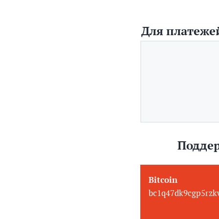
Для платежей
Поддер
Bitcoin
bc1q47dk9cgp5rzk