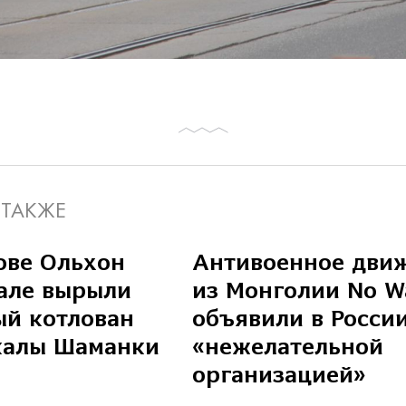
 ТАКЖЕ
ове Ольхон
Антивоенное дви
але вырыли
из Монголии No W
й котлован
объявили в Росси
калы Шаманки
«нежелательной
организацией»