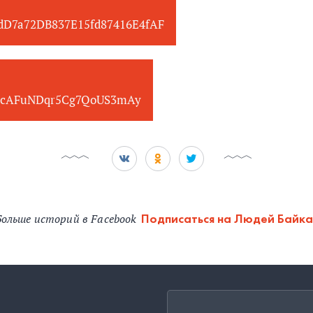
edD7a72DB837E15fd87416E4fAF
cAFuNDqr5Cg7QoUS3mAy
Больше историй в Facebook
Подписаться на Людей Байк