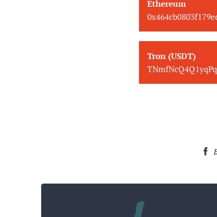
Ethereum
0x464cb0803f179
Tron (USDT)
TNmfNcQ4Q1yqPq