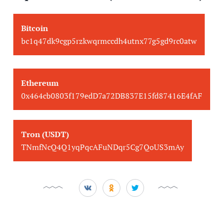
Bitcoin
bc1q47dk9cgp5rzkwqrmccdh4utnx77g5gd9rc0atw
Ethereum
0x464cb0803f179edD7a72DB837E15fd87416E4fAF
Tron (USDT)
TNmfNcQ4Q1yqPqcAFuNDqr5Cg7QoUS3mAy