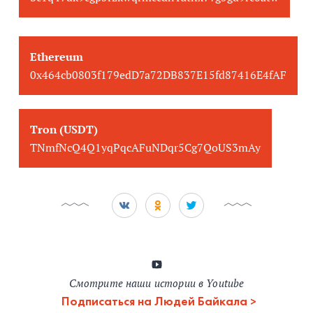
Ethereum
0x464cb0803f179edD7a72DB837E15fd87416E4fAF
Tron (USDT)
TNmfNcQ4Q1yqPqcAFuNDqr5Cg7QoUS3mAy
Смотрите наши истории в Youtube
Подписаться на Людей Байкала