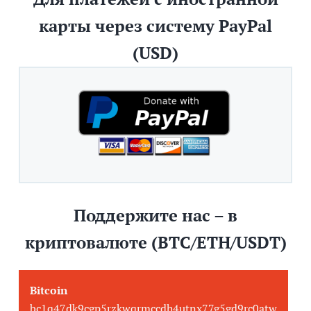
карты через систему PayPal
(USD)
Поддержите нас – в
криптовалюте (BTC/ETH/USDT)
Bitcoin
bc1q47dk9cgp5rzkwqrmccdh4utnx77g5gd9rc0atw