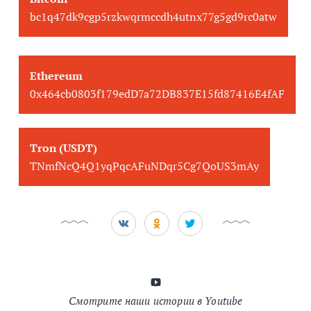
bc1q47dk9cgp5rzkwqrmccdh4utnx77g5gd9rc0atw
Ethereum
0x464cb0803f179edD7a72DB837E15fd87416E4fAF
Tron (USDT)
TNmfNcQ4Q1yqPqcAFuNDqr5Cg7QoUS3mAy
Смотрите наши истории в Youtube