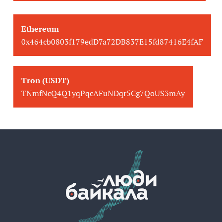
Ethereum
0x464cb0803f179edD7a72DB837E15fd87416E4fAF
Tron (USDT)
TNmfNcQ4Q1yqPqcAFuNDqr5Cg7QoUS3mAy