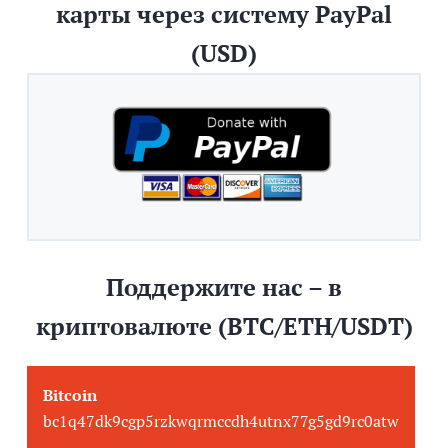
карты через систему PayPal
(USD)
Поддержите нас – в
криптовалюте (BTC/ETH/USDT)
Bitcoin
bc1q47dk9cgp5rzkwqrmccdh4utnx77g5gd9rc0atw