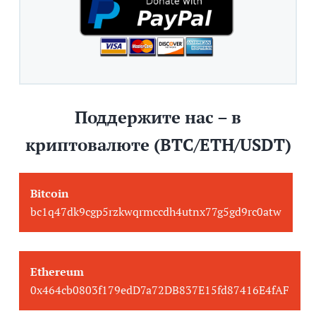
Поддержите нас – в
криптовалюте (BTC/ETH/USDT)
Bitcoin
bc1q47dk9cgp5rzkwqrmccdh4utnx77g5gd9rc0atw
Ethereum
0x464cb0803f179edD7a72DB837E15fd87416E4fAF