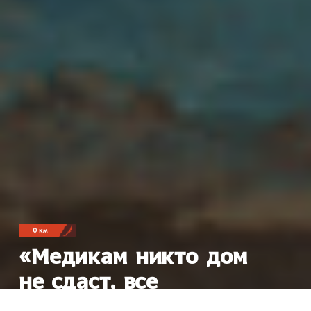
0 км
«Медикам никто дом
не сдаст, все
на туристах