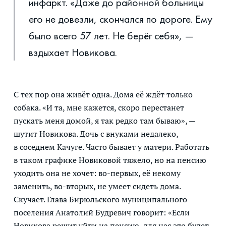
инфаркт. «Даже до районной больницы
его не довезли, скончался по дороге. Ему
было всего 57 лет. Не берёг себя», —
вздыхает Новикова.
С тех пор она живёт одна. Дома её ждёт только
собака. «И та, мне кажется, скоро перестанет
пускать меня домой, я так редко там бываю», —
шутит Новикова. Дочь с внуками недалеко,
в соседнем Качуге. Часто бывает у матери. Работать
в таком графике Новиковой тяжело, но на пенсию
уходить она не хочет: во-первых, её некому
заменить, во-вторых, не умеет сидеть дома.
Скучает. Глава Бирюльского муниципального
поселения Анатолий Будревич говорит: «Если
Новикова решит уйти на пенсию, для нас это будет