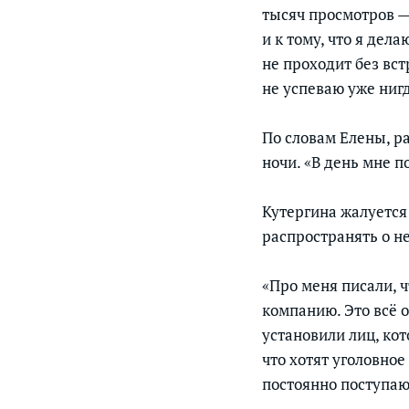
тысяч просмотров — 
и к тому, что я дела
не проходит без вс
не успеваю уже нигд
По словам Елены, ра
ночи. «В день мне п
Кутергина жалуется
распространять о н
«Про меня писали, ч
компанию. Это всё 
установили лиц, кот
что хотят уголовно
постоянно поступаю