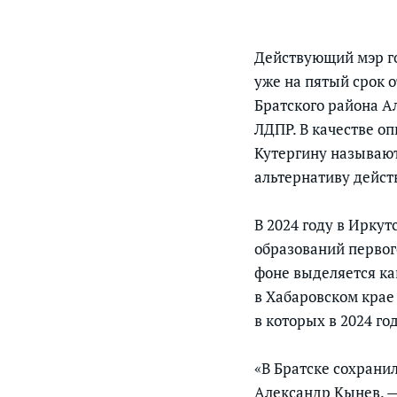
Действующий мэр го
уже на пятый срок 
Братского района А
ЛДПР. В качестве о
Кутергину называю
альтернативу дейс
В 2024 году в Иркут
образований первог
фоне выделяется ка
в Хабаровском крае
в которых в 2024 го
«В Братске сохранил
Александр Кынев. —