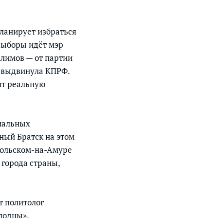
ланирует избраться
 выборы идёт мэр
Климов — от партии
ё выдвинула КПРФ.
ит реальную
пальных
ный Братск на этом
мольском-на-Амуре
 города страны,
т политолог
лодцы».