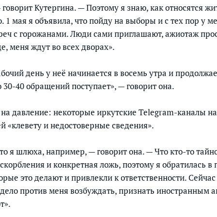
говорит Кутергина. — Поэтому я знаю, как относятся жи
ю. 1 мая я объявила, что пойду на выборы и с тех пор у м
треч с горожанами. Люди сами приглашают, ажиотаж пр
е, меня ждут во всех дворах».
бочий день у неё начинается в восемь утра и продолжае
о 30-40 обращений поступает», — говорит она.
 на давление: некоторые иркутские Telegram-каналы н
ей «клевету и недостоверные сведения».
то я шлюха, например, — говорит она. — Что кто-то тай
оскорбления и конкретная ложь, поэтому я обратилась в
орые это делают и привлекли к ответственности. Сейчас
е дело против меня возбуждать, признать иностранным а
т».