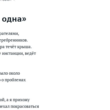
 одна»
рателями,
еребренников.
ара течёт крыша.
 инстанции, ведёт
было около
о о проблемах
ой, а я прихожу
иехал покрасоваться