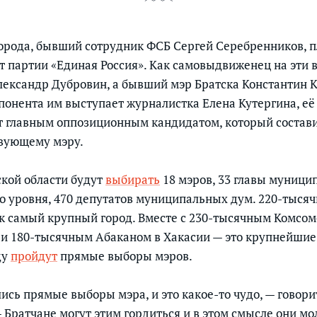
рода, бывший сотрудник ФСБ Сергей Серебренников, п
от партии «Единая Россия». Как самовыдвиженец на эти
лександр Дубровин, а бывший мэр Братска Константин 
ппонента им выступает журналистка Елена Кутергина, е
т главным оппозиционным кандидатом, который состав
твующему мэру.
ской области будут
выбирать
18 мэров, 33 главы муници
о уровня, 470 депутатов муниципальных дум. 220-тысяч
к самый крупный город. Вместе с 230-тысячным Комсо
 и 180-тысячным Абаканом в Хакасии — это крупнейшие
ду
пройдут
прямые выборы мэров.
ись прямые выборы мэра, и это какое-то чудо, — говори
 Братчане могут этим гордиться и в этом смысле они мо