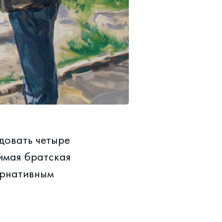
довать четыре
имая братская
ернативным