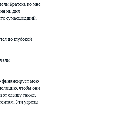
тели Братска ко мне
еня ни дня
осто сумасшедший,
тся до глубокой
ачали
но финансирует мою
 полицию, чтобы они
 вот слышу также,
гентам. Эти угрозы