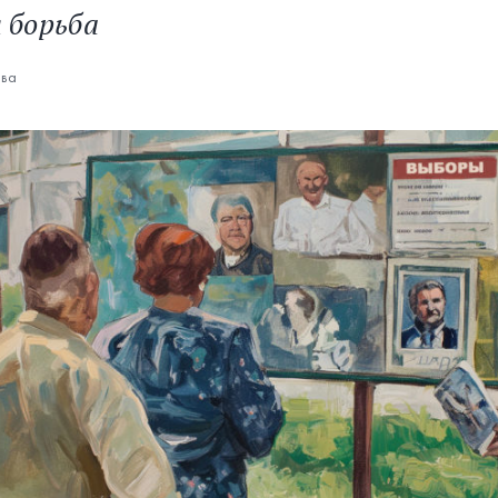
 борьба
ова