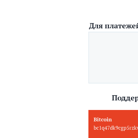
Для платежей
Поддер
Bitcoin
bc1q47dk9cgp5rzk