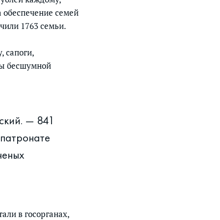
а обеспечение семей
чили 1763 семьи.
, сапоги,
ры бесшумной
ский. — 841
 патронате
неных
али в госорганах,