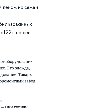
членам их семей
обилизованных
«122»: на неё
ают оборудование
ке. Это одежда,
удование. Товары
норемонтный завод
и
. — Они купили