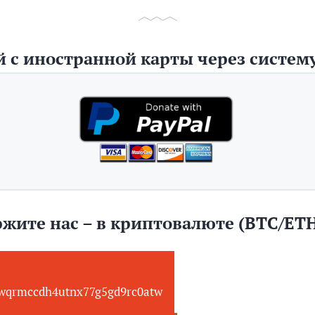
 с иностранной карты через систему
жите нас – в криптовалюте (BTC/ET
wqrmccdh4utnx77g5gd9rc0atw