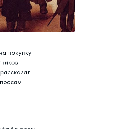
на покупку
тников
 рассказал
опросам
ублей каждому,