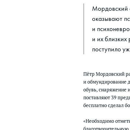
Мордовский о
оказывают пс
и психоневро
и их близких
поступило уж
Пётр Мордовский ра
и обмундирование д
обувь, снаряжение 
поставляют 39 пре
бесплатно сделал б
«Необходимо отмети
благотворительную 