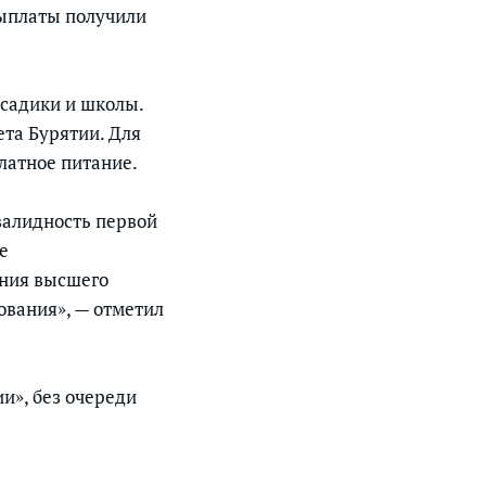
выплаты получили
 садики и школы.
ета Бурятии. Для
латное питание.
валидность первой
е
ения высшего
ования», — отметил
ии», без очереди