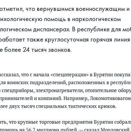
тметил, что вернувшимся военнослужащим и 
ихологическую помощь в наркологическом
логическом диспансерах. В республике для м
 работает также круглосуточная горячая линия 
е более 24 тысяч звонков.
ссказал, что с начала «спецоперации» в Бурятии покуп
ля воинских подразделений, расположенных в республи
и спецприборы, электронагреватели, отопительное обор
дпринимателей и компаний. Например, Локомотивоваго
олее двух тысяч специальных тактических крюков.
ть, что крупные торговые предприятия Бурятии собрал
помощь на 56,7 миллиона рублей, — сказал Мордовский