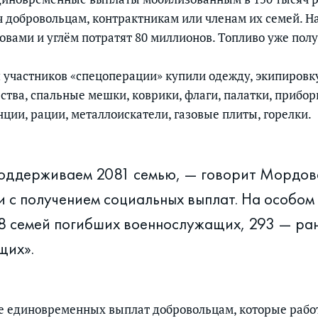
яч добровольцам, контрактникам или членам их семей. Н
вами и углём потратят 80 миллионов. Топливо уже полу
я участников «спецоперации» купили одежду, экипировку
ства, спальные мешки, коврики, флаги, палатки, прибо
ции, рации, металлоискатели, газовые плиты, горелки.
поддерживаем 2081 семью, — говорит Мордов
и с получением социальных выплат. На особом
8 семей погибших военнослужащих, 293 — ра
щих».
ме единовременных выплат добровольцам, которые работ