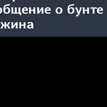
общение о бунте
ожина