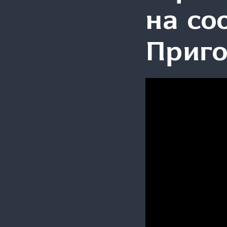
на со
Приг