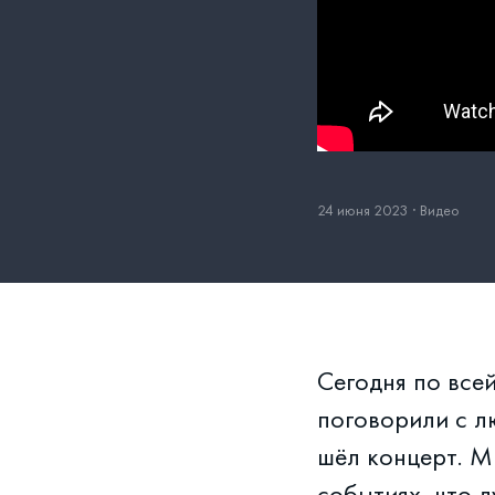
24 июня 2023
·
Видео
Сегодня по все
поговорили с л
шёл концерт. М
событиях, что 