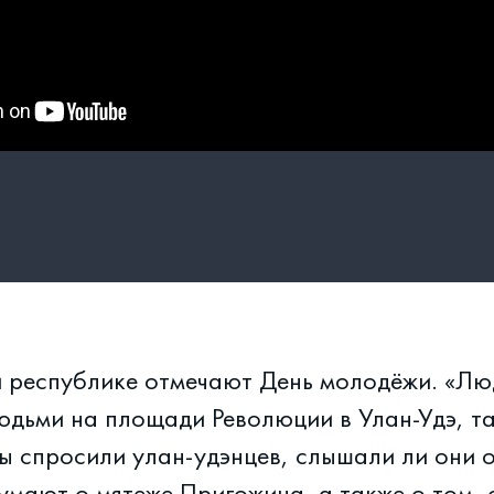
й республике отмечают День молодёжи. «Л
юдьми на площади Революции в Улан-Удэ, та
ы спросили улан-удэнцев, слышали ли они 
думают о мятеже Пригожина, а также о том, 