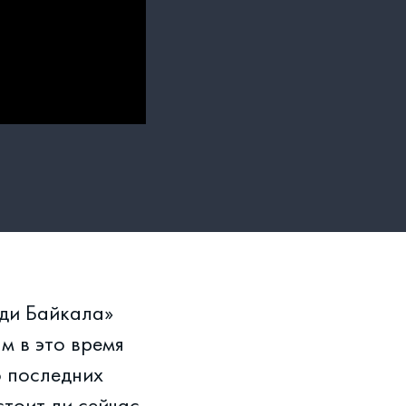
юди Байкала»
м в это время
о последних
стоит ли сейчас