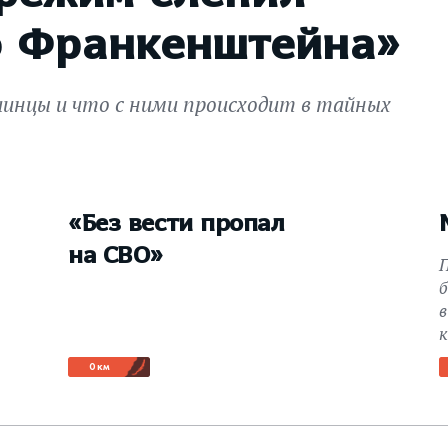
о Франкенштейна»
аинцы и что с ними происходит в тайных
«Без вести пропал
на СВО»
б
в
0 км