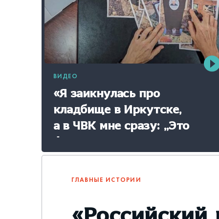
ВИДЕО
«Я заикнулась про
кладбище в Иркутске,
а в ЧВК мне сразу: „Это
фейк“»
ГЛАВНЫЕ ИСТОРИИ
«Российский