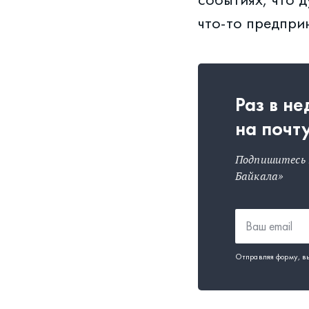
что-то предпри
Раз в н
на почт
Подпишитесь 
Байкала»
Отправляя форму, в