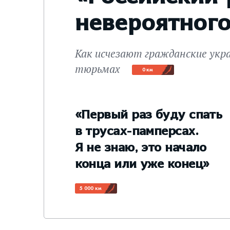
невероятног
Как исчезают гражданские укр
тюрьмах
0 км
«Первый раз буду спать
в трусах-памперсах.
Я не знаю, это начало
конца или уже конец»
5 000 км