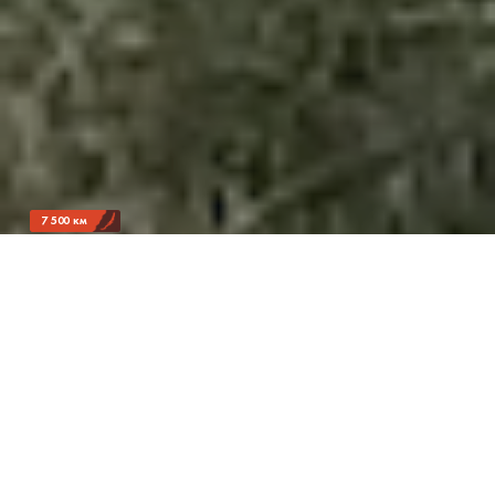
7 500 км
Тысяча открыток против
репрессий
Как российский юрист жил в землянке и писал
сотням политзаключённых
Юрий Алексеев, юрист и активист из Москвы,