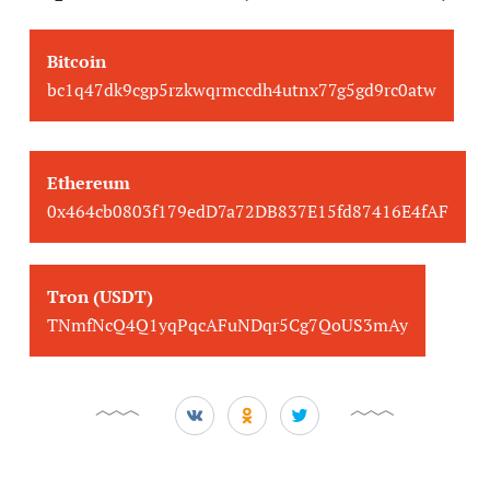
Bitcoin
bc1q47dk9cgp5rzkwqrmccdh4utnx77g5gd9rc0atw
Ethereum
0x464cb0803f179edD7a72DB837E15fd87416E4fAF
Tron (USDT)
TNmfNcQ4Q1yqPqcAFuNDqr5Cg7QoUS3mAy