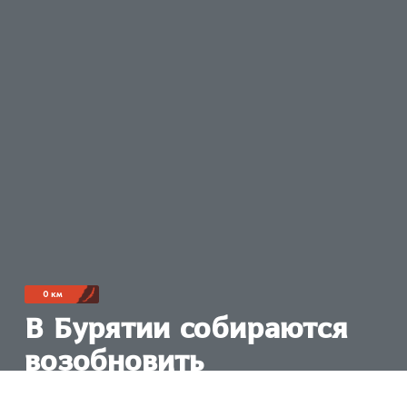
0 км
В Бурятии собираются
возобновить
международные