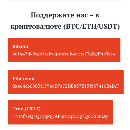
Поддержите нас – в
криптовалюте (BTC/ETH/USDT)
Bitcoin
bc1q47dk9cgp5rzkwqrmccdh4utnx77g5gd9rc0atw
Ethereum
0x464cb0803f179edD7a72DB837E15fd87416E4fAF
Tron (USDT)
TNmfNcQ4Q1yqPqcAFuNDqr5Cg7QoUS3mAy