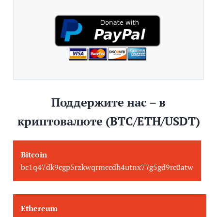
Поддержите нас – в
криптовалюте (BTC/ETH/USDT)
Bitcoin
bc1q47dk9cgp5rzkwqrmccdh4utnx77g5gd9rc0atw
Ethereum