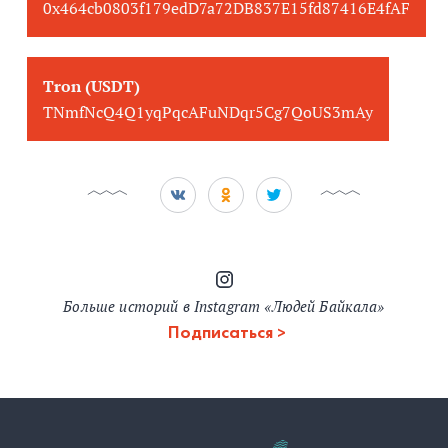
0x464cb0803f179edD7a72DB837E15fd87416E4fAF
Tron (USDT)
TNmfNcQ4Q1yqPqcAFuNDqr5Cg7QoUS3mAy
Больше историй в Instagram «Людей Байкала»
Подписаться