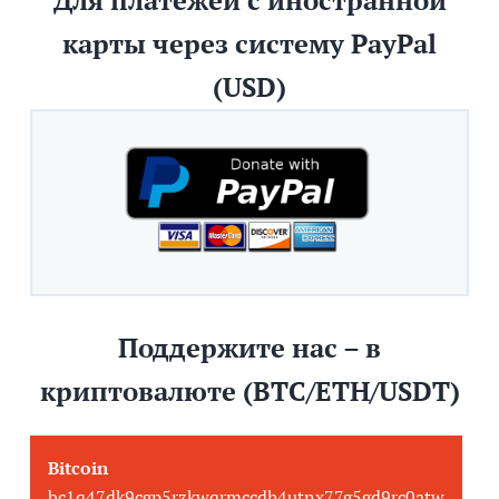
Для платежей с иностранной
карты через систему PayPal
(USD)
Поддержите нас – в
криптовалюте (BTC/ETH/USDT)
Bitcoin
bc1q47dk9cgp5rzkwqrmccdh4utnx77g5gd9rc0atw