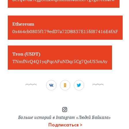
Ethereum
0x464cb0803f179edD7a72DB837E15fd87416E4fAF
Tron (USDT)
TNmfNcQ4Q1yqPqcAFuNDqr5Cg7QoUS3mAy
Больше историй в Instagram «Людей Байкала»
Подписаться