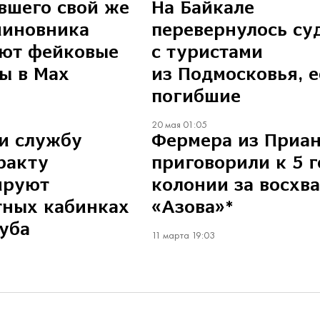
вшего свой же
На Байкале
чиновника
перевернулось су
ют фейковые
с туристами
ы в Max
из Подмосковья, е
погибшие
20 мая 01:05
и службу
Фермера из Приан
ракту
приговорили к 5 
ируют
колонии за восхв
тных кабинках
«Азова»*
уба
11 марта 19:03