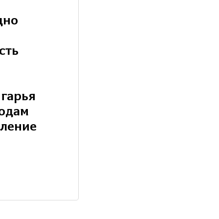
дно
сть
гарья
годам
аление