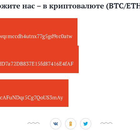
жите нас – в криптовалюте (BTC/ET
wqrmccdh4utnx77g5gd9rc0atw
edD7a72DB837E15fd87416E4fAF
cAFuNDqr5Cg7QoUS3mAy