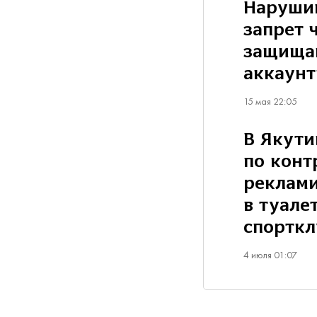
Наруши
запрет 
защища
аккаунт
15 мая 22:05
В Якути
по конт
реклам
в туале
спорткл
4 июля 01:07