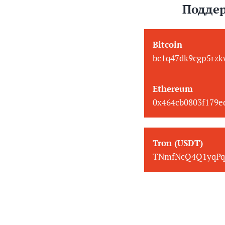
Поддер
Bitcoin
bc1q47dk9cgp5rzk
Ethereum
0x464cb0803f179
Tron (USDT)
TNmfNcQ4Q1yqPq