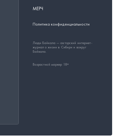
МЕРЧ
Политика конфиденциальности
Люди Байкала — авторский интернет-
журнал о жизни в Сибири и вокруг
Байкала.
Возрастной маркер 18+