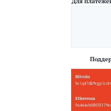
Для платежей
Поддер
Bitcoin
bc1q47dk9cgp5rzk
Ethereum
0x464cb0803f179