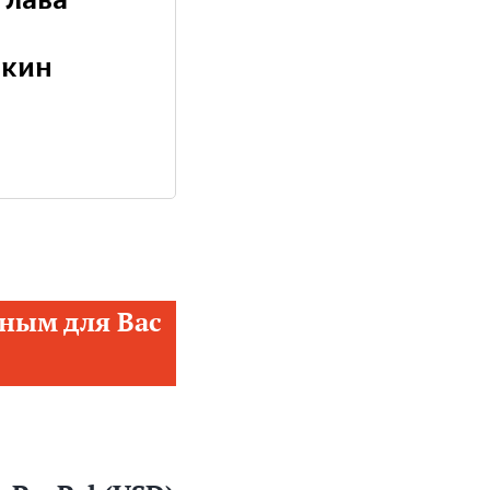
глава
ыкин
ным для Вас