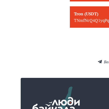
Tron (USDT)
TNmfNcQ4Q1yqPq
Бо