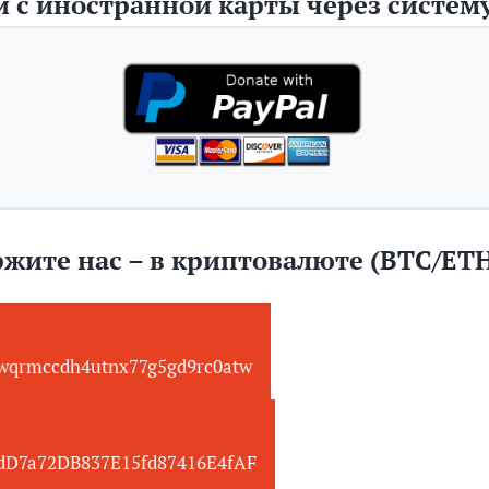
 с иностранной карты через систему
жите нас – в криптовалюте (BTC/ET
wqrmccdh4utnx77g5gd9rc0atw
edD7a72DB837E15fd87416E4fAF