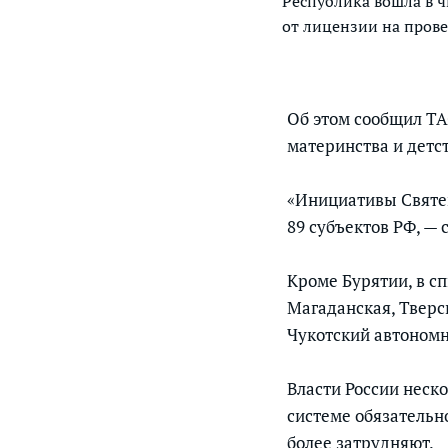
Республика вошла в ч
от лицензии на прове
Об этом сообщил ТА
материнства и детс
«Инициативы Святей
89 субъектов РФ, — 
Кроме Бурятии, в сп
Магаданская, Тверс
Чукотский автономн
Власти России неско
системе обязательн
более затрудняют.