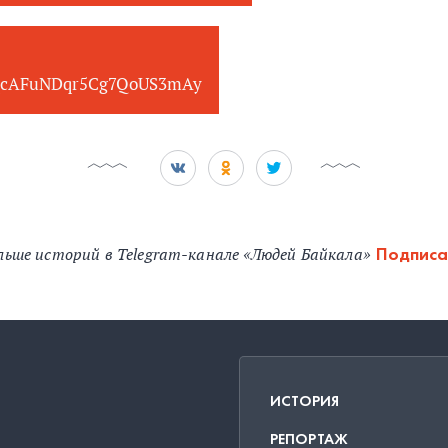
cAFuNDqr5Cg7QoUS3mAy
льше историй в Telegram-канале «Людей Байкала»
Подписа
ИСТОРИЯ
РЕПОРТАЖ