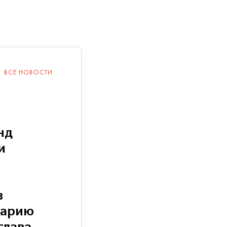
ВСЕ НОВОСТИ
нд
и
в
ларию