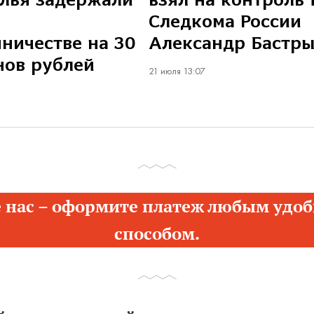
лья задержали
взял на контроль 
Следкома России
ничестве на 30
Александр Бастр
нов рублей
21 июля 13:07
 нас – оформите платеж любым удоб
способом.