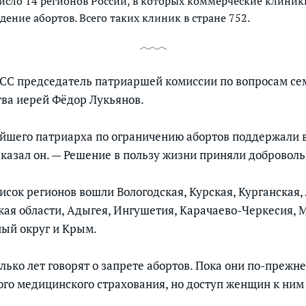
исло 14 регионов России, в которых коммерческие клиник
дение абортов. Всего таких клиник в стране 752.
СС председатель патриаршей комиссии по вопросам се
тва иерей Фёдор Лукьянов.
шего патриарха по ограничению абортов поддержали в
сказал он. — Решение в пользу жизни приняли доброволь
исок регионов вошли Вологодская, Курская, Курганская,
кая области, Адыгея, Ингушетия, Карачаево-Черкесия, М
ый округ и Крым.
лько лет говорят о запрете абортов. Пока они по-прежн
ого медицинского страхования, но доступ женщин к ним