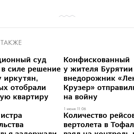
 ТАКЖЕ
ционный суд
Конфискованный
 в силе решение
у жителя Бурятии
у иркутян,
внедорожник «Ле
ых отобрали
Крузер» отправил
ую квартиру
на войну
1 июня 11:06
истра
Количество рейсо
льства
вертолета в Тофа