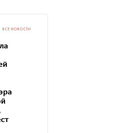
ВСЕ НОВОСТИ
ла
ей
эра
ой
,
ест