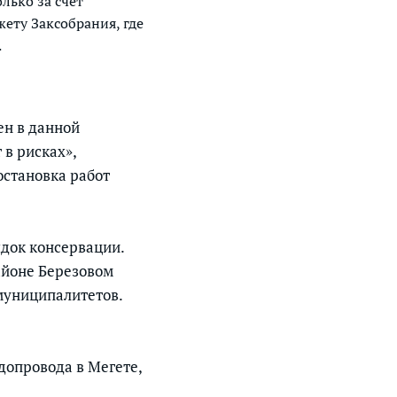
лько за счет
ету Заксобрания, где
.
ен в данной
 в рисках»,
остановка работ
ядок консервации.
айоне Березовом
муниципалитетов.
допровода в Мегете,