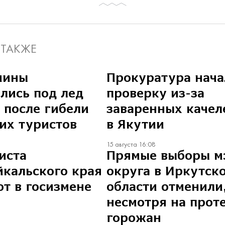
 ТАКЖЕ
шины
Прокуратура нача
лись под лед
проверку из-за
 после гибели
заваренных качел
их туристов
в Якутии
15 августа 16:08
иста
Прямые выборы м
йкальского края
округа в Иркутск
т в госизмене
области отменили
несмотря на прот
горожан