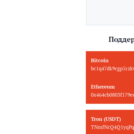
Поддер
Bitcoin
bc1q47dk9cgp5rzk
Ethereum
0x464cb0803f179
Tron (USDT)
TNmfNcQ4Q1yqPq