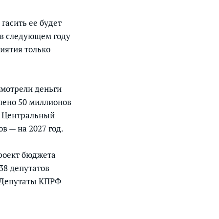
 гасить ее будет
у в следующем году
иятия только
смотрели деньги
лено 50 миллионов
е Центральный
в — на 2027 год.
проект бюджета
 38 депутатов
. Депутаты КПРФ