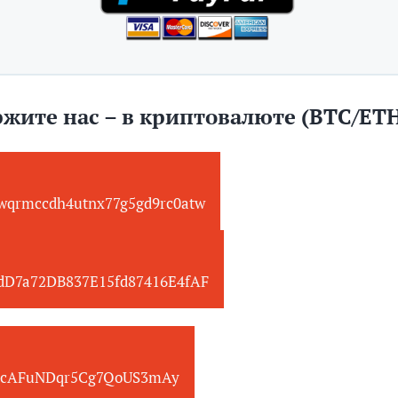
жите нас – в криптовалюте (BTC/ET
wqrmccdh4utnx77g5gd9rc0atw
edD7a72DB837E15fd87416E4fAF
cAFuNDqr5Cg7QoUS3mAy