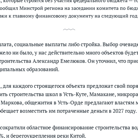
х, которые строятся без участия федерального бюджета — то
сообщил Минстрой региона на заседании комитета по бюдж
вки к главному финансовому документу на следующий год
плата, социальные выплаты либо стройка. Выбор очевид
жело ни было, у нас действительно много объектов будет
троительства Александр Емелюков. Он уточнил, что при
ципальных образований.
, для каждого строящегося объекта предложат свой пор
ть строительства школ в Усть-Куте, Мамакане, микрор
в Маркова, общежития в Усть-Орде предлагают властям 
бещает возместить им потраченные деньги в 2027 году.
 сократили областное финансирование строительства во
6%, и берегоукрепления реки Китой.