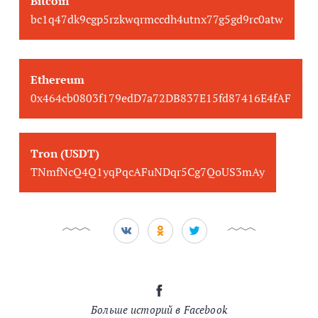
Bitcoin
bc1q47dk9cgp5rzkwqrmccdh4utnx77g5gd9rc0atw
Ethereum
0x464cb0803f179edD7a72DB837E15fd87416E4fAF
Tron (USDT)
TNmfNcQ4Q1yqPqcAFuNDqr5Cg7QoUS3mAy
Больше историй в Facebook