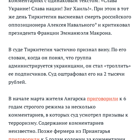
комментариях с одинаковым текстом: «Слава
Украине! Слава нации! Зиг Хаиль!». При этом в тот
же день Тиркитегин высмеивал смерть российского
оппозиционера Алексея Навального* и критиковал
президента Франции Эмманюэля Макрона.
В суде Тиркитегин частично признал вину. По его
словам, когда он понял, что группа
администрируется украинцами, он стал «троллить»
ее подписчиков. Суд оштрафовал его на 2 тысячи
рублей.
В начале марта жителя Ангарска
приговорили
к 6
годам строгого режима за несколько
комментариев, в которых суд усмотрел призывы к
терроризму. Содержание комментариев
неизвестно. Позже фермера из Приангарья
приговорили
к 5 годам колонии за комментарии