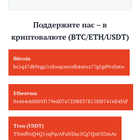
Поддержите нас – в
криптовалюте (BTC/ETH/USDT)
Bitcoin
bc1q47dk9cgp5rzkwqrmccdh4utnx77g5gd9rc0atw
Ethereum
0x464cb0803f179edD7a72DB837E15fd87416E4fAF
Tron (USDT)
TNmfNcQ4Q1yqPqcAFuNDqr5Cg7QoUS3mAy