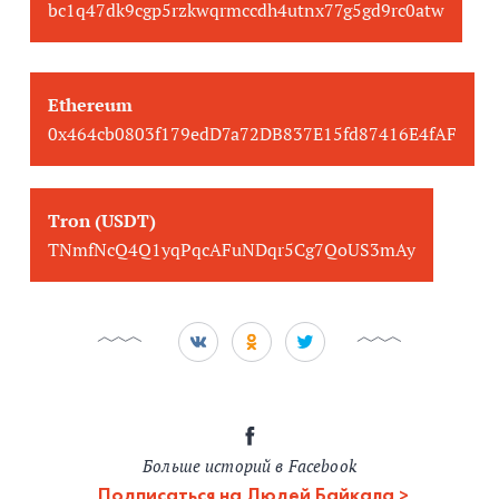
bc1q47dk9cgp5rzkwqrmccdh4utnx77g5gd9rc0atw
Ethereum
0x464cb0803f179edD7a72DB837E15fd87416E4fAF
Tron (USDT)
TNmfNcQ4Q1yqPqcAFuNDqr5Cg7QoUS3mAy
Больше историй в Facebook
Подписаться на Людей Байкала