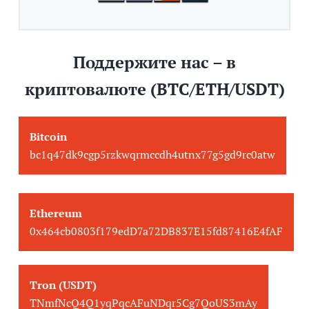
Поддержите нас – в
криптовалюте (BTC/ETH/USDT)
Bitcoin
bc1q47dk9cgp5rzkwqrmccdh4utnx77g5gd9rc0atw
Ethereum
0x464cb0803f179edD7a72DB837E15fd87416E4fAF
Tron (USDT)
TNmfNcQ4Q1yqPqcAFuNDqr5Cg7QoUS3mAy