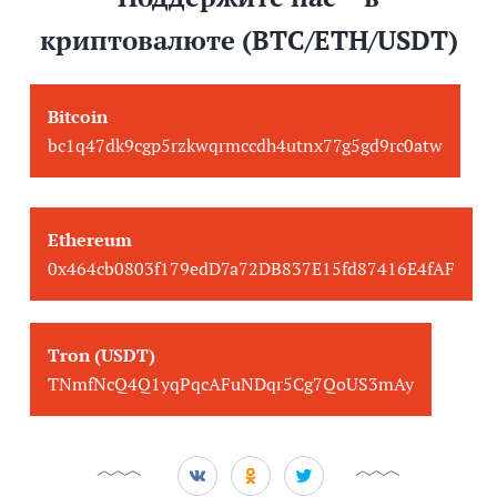
криптовалюте (BTC/ETH/USDT)
Bitcoin
bc1q47dk9cgp5rzkwqrmccdh4utnx77g5gd9rc0atw
Ethereum
0x464cb0803f179edD7a72DB837E15fd87416E4fAF
Tron (USDT)
TNmfNcQ4Q1yqPqcAFuNDqr5Cg7QoUS3mAy