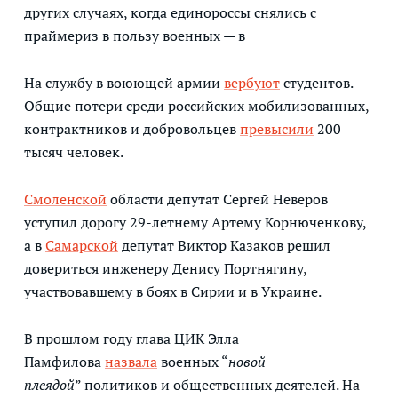
других случаях, когда единороссы снялись с
праймериз в пользу военных — в
На службу в воюющей армии
вербуют
студентов.
Общие потери среди российских мобилизованных,
контрактников и добровольцев
превысили
200
тысяч человек.
Смоленской
области депутат Сергей Неверов
уступил дорогу 29-летнему Артему Корнюченкову,
а в
Самарской
депутат Виктор Казаков решил
довериться инженеру Денису Портнягину,
участвовавшему в боях в Сирии и в Украине.
В прошлом году глава ЦИК Элла
Памфилова
назвала
военных “
новой
плеядой
” политиков и общественных деятелей. На