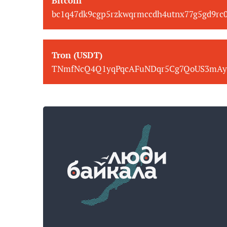
Bitcoin
bc1q47dk9cgp5rzkwqrmccdh4utnx77g5gd9rc
Tron (USDT)
TNmfNcQ4Q1yqPqcAFuNDqr5Cg7QoUS3mAy