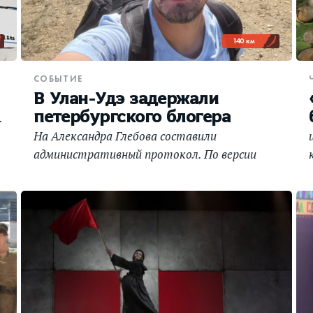
140 км
СОБЫТИЕ
В Улан-Удэ задержали
.
петербургского блогера
На Александра Глебова составили
административный протокол. По версии
полиции, он задавал людям «не те вопросы»