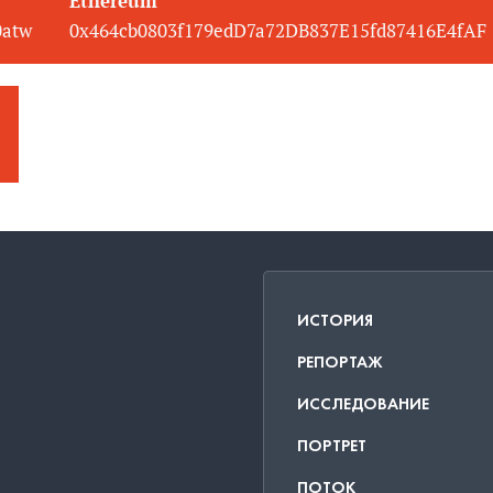
Ethereum
0atw
0x464cb0803f179edD7a72DB837E15fd87416E4fAF
ИСТОРИЯ
РЕПОРТАЖ
ИССЛЕДОВАНИЕ
ПОРТРЕТ
ПОТОК