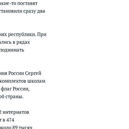
кие-то поставят
становили сразу два
иях республики. При
ались в рядах
 поднимать
ния России Сергей
 комплектов школам
флаг России,
рб страны.
2 интернатов
 в 474
около 89 тысяч