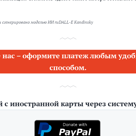
 сгенерировано моделью ИИ ruDALL-E Kandinsky
 нас – оформите платеж любым удоб
способом.
 с иностранной карты через систему