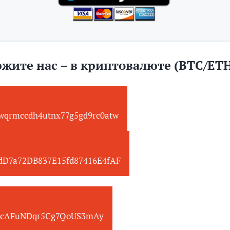
жите нас – в криптовалюте (BTC/ET
wqrmccdh4utnx77g5gd9rc0atw
edD7a72DB837E15fd87416E4fAF
cAFuNDqr5Cg7QoUS3mAy