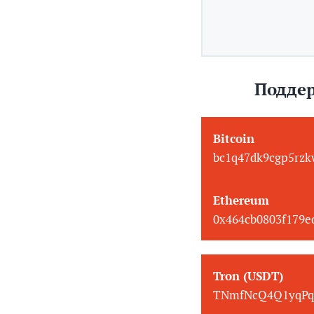
Поддер
Bitcoin
bc1q47dk9cgp5rzk
Ethereum
0x464cb0803f179
Tron (USDT)
TNmfNcQ4Q1yqPq