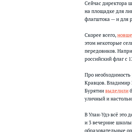
Сейчас директора ш
на площадке для ли
флагштока — и для р
Скорее всего,
новше
этом некоторые сел
передовиков. Напри
российский флаг с 1
Про необходимость 
Кравцов. Владимир 
Бурятии
выделили
б
уличный и настольн
В Улан-Удэ всё это 
и 3 вечерние школы
образовательные ор