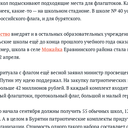
кол подыскивают подходящие места для флагштоков. Ка
неек, какие-то — на школьном стадионе. В школе № 40 у
оссийского флага, и для бурятского.
ство
внедрят и в остальных образовательных учрежден
ьские школы ещё до конца прошлого учебного года оказ
мер, школа в селе
Можайка
Еравнинского района стала
2 апреля.
ритуала с флагом ещё весной заявил министр просвеще
Путин эту идею поддержал. На закупку патриотических
ольше 42 миллионов рублей. В каждый комплект входит 
ый флагштоки, протокольный флаг, большой и малый ге
до начала сентября должны получить 55 обычных школ, 1
. А в целом в Бурятии патриотические комплекты придут
ганизации. Стоимость одного такого набора составляет 