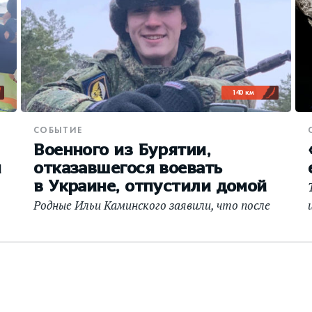
140 км
СОБЫТИЕ
Военного из Бурятии,
я
отказавшегося воевать
в Украине, отпустили домой
Родные Ильи Каминского заявили, что после
возвращения он будет расторгать
контракт