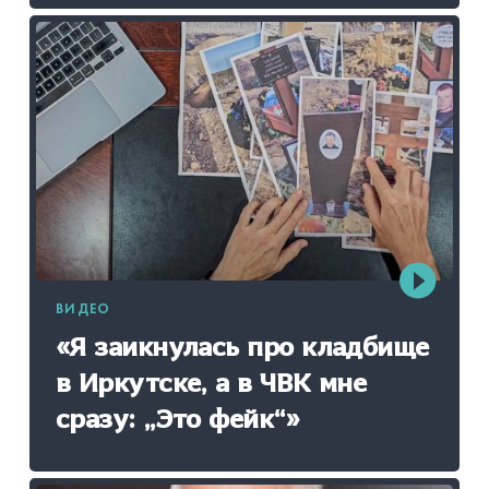
ВИДЕО
«Я заикнулась про кладбище
в Иркутске, а в ЧВК мне
сразу: „Это фейк“»