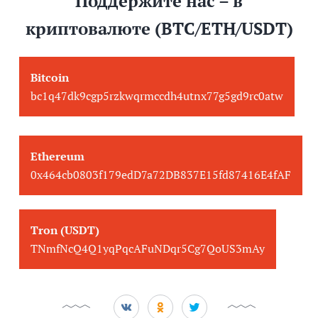
Поддержите нас – в
криптовалюте (BTC/ETH/USDT)
Bitcoin
bc1q47dk9cgp5rzkwqrmccdh4utnx77g5gd9rc0atw
Ethereum
0x464cb0803f179edD7a72DB837E15fd87416E4fAF
Tron (USDT)
TNmfNcQ4Q1yqPqcAFuNDqr5Cg7QoUS3mAy