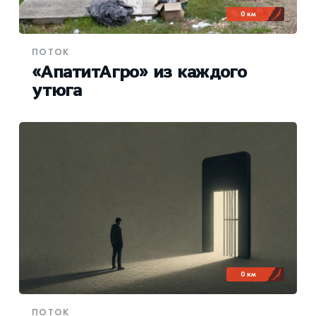
0 км
ПОТОК
«АпатитАгро» из каждого
утюга
0 км
ПОТОК