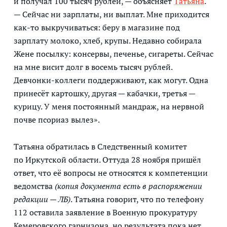
и получал 100 тысяч рублей, — объясняет
Татьяна
.
— Сейчас ни зарплаты, ни выплат. Мне приходится
как-то выкручиваться: беру в магазине под
зарплату молоко, хлеб, крупы. Недавно собирала
Жене посылку: консервы, печенье, сигареты. Сейчас
на мне висит долг в восемь тысяч рублей.
Девчонки-коллеги поддерживают, как могут. Одна
принесёт картошку, другая — кабачки, третья —
курицу. У меня постоянный мандраж, на нервной
почве псориаз вылез».
Татьяна обратилась в Следственный комитет
по Иркутской области. Оттуда 28 ноября пришёл
ответ, что её вопросы не относятся к компетенции
ведомства
(копия документа есть в распоряжении
редакции — ЛБ)
. Татьяна говорит, что по телефону
112 оставила заявление в Военную прокуратуру
Кемеровского гарнизона, но результата пока нет.