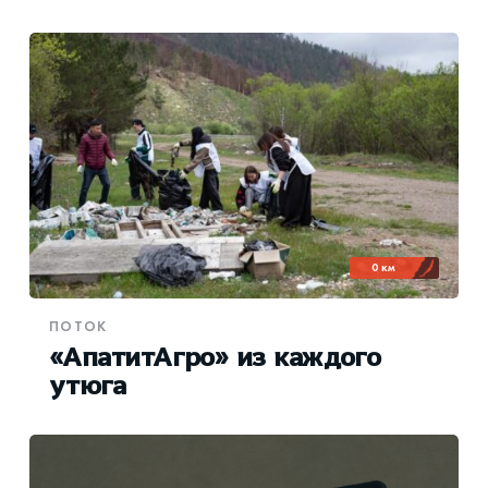
0 км
ПОТОК
«АпатитАгро» из каждого
утюга