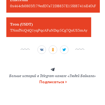
0x464cb0803f179edD7a72DB837E15fd87416E4fAF
Tron (USDT)
TNmfNcQ4Q1yqPqcAFuNDqr5Cg7QoUS3mAy
Больше историй в Telegram-канале «Людей Байкала»
Подписаться