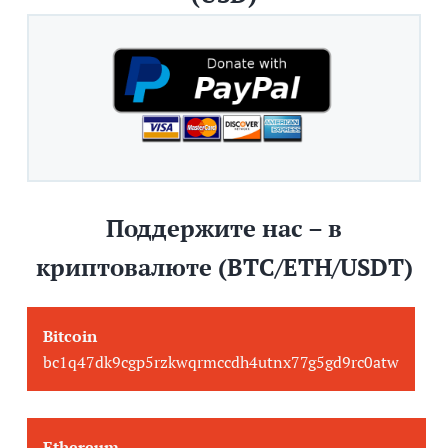
Поддержите нас – в
криптовалюте (BTC/ETH/USDT)
Bitcoin
bc1q47dk9cgp5rzkwqrmccdh4utnx77g5gd9rc0atw
Ethereum