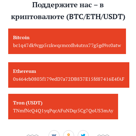
Поддержите нас – в
криптовалюте (BTC/ETH/USDT)
Bitcoin
bc1q47dk9cgp5rzkwqrmccdh4utnx77g5gd9rc0atw
Ethereum
0x464cb0803f179edD7a72DB837E15fd87416E4fAF
Tron (USDT)
TNmfNcQ4Q1yqPqcAFuNDqr5Cg7QoUS3mAy