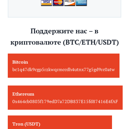
Поддержите нас – в
криптовалюте (BTC/ETH/USDT)
Bitcoin
bc1q47dk9cgp5rzkwqrmccdh4utnx77g5gd9rc0atw
Ethereum
0x464cb0803f179edD7a72DB837E15fd87416E4fAF
Tron (USDT)