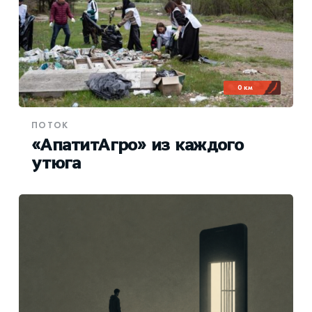
0 км
ПОТОК
«АпатитАгро» из каждого
утюга